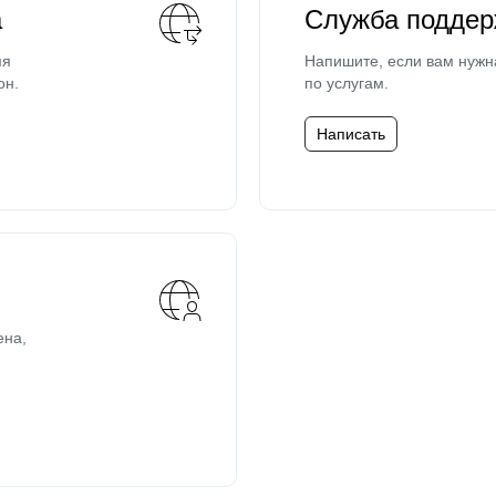
а
Служба поддер
мя
Напишите, если вам нужн
он.
по услугам.
Написать
ена,